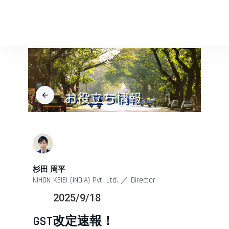
お役立ち情報
arrow_back
杉田 周平
NIHON KEIEI (INDIA) Pvt. Ltd. ／ Director
2025/9/18
GST改定速報！