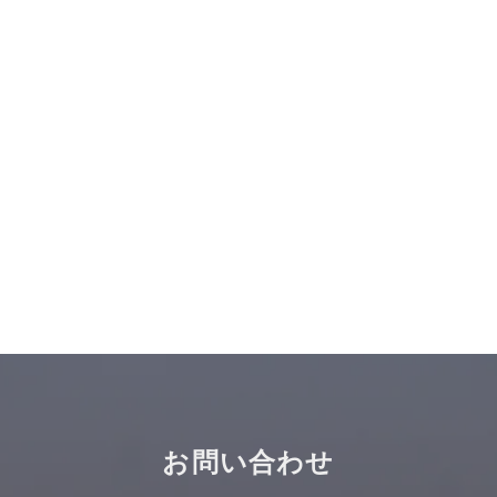
2016年に日本経営ウィル税理
士法人（現：税理士法人 日本
経営）に入社。2年目から海外
事業に抜擢され、2018年には
フィリピン拠点を立ち上げて
現在も取締役として運営に携
わる。2024年7月からはインド
に赴任し、日系企業の進出支
援やM&A対応、会計アウトソ
ーシング、税務調査など、イ
ンド市場に特化した幅広いサ
ポートを行っている。2025年4
月よりDirectorへ就任。
お問い合わせ